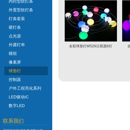
内封型软灯条
外置型软灯条
灯条套装
硬灯条
点光源
外露灯串
全彩球形灯WS2811双面6灯
模组
像素屏
球形灯
控制器
户外工程亮化系列
LED驱动IC
数字LED
联系我们