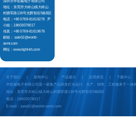
深圳市华彩威电子有限公司
地址：东莞市大岭山镇大岭山
村拥军路136号光辉智谷5栋B区
电话：+86 0769-81619276 尹
小姐：18603078017
传真：+86 0769-81619676
邮箱： sale02@world-
semi.com
网址：
www.light-kh.com
关于我们
|
新闻中心
|
产品展示
|
应用典范
|
下载中心
华彩威电子有限公司是一家集产品研发灯光设计、生产、销售、工程服务于一体的
地址：东莞市大岭山镇大岭山村拥军路136号光辉智谷5栋B区
电话：18603078017
E-mail：sale02@world-semi.com