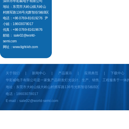
深圳市华彩威电子有限公司
地址：东莞市大岭山镇大岭山
村拥军路136号光辉智谷5栋B区
电话：+86 0769-81619276 尹
小姐：18603078017
传真：+86 0769-81619676
邮箱： sale02@world-
semi.com
网址：
www.light-kh.com
关于我们
|
新闻中心
|
产品展示
|
应用典范
|
下载中心
华彩威电子有限公司是一家集产品研发灯光设计、生产、销售、工程服务于一体的
地址：东莞市大岭山镇大岭山村拥军路136号光辉智谷5栋B区
电话：18603078017
E-mail：sale02@world-semi.com